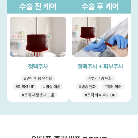
수술 전 케어
수술 후 케어
정맥주사
정맥주사 + 피부주사
#면역 반응 안정화
#부기 / 멍 완화
#회복력 UP
#염증 예방
#염증 완화
#흉터 케어
#조직 재생 효과 도움
#조직 회복 속도 UP