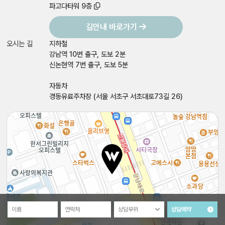
파고다타워 9층
길안내 바로가기
오시는 길
지하철
강남역 10번 출구, 도보 2분
신논현역 7번 출구, 도보 5분
자동차
경동유료주차장 (서울 서초구 서초대로73길 26)
이름
연락처
상담부위
상담예약