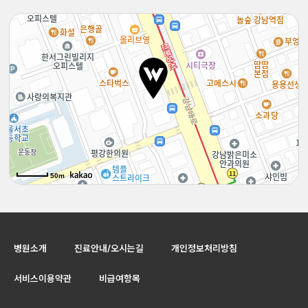
50m
50m
병원소개
진료안내/오시는길
개인정보처리방침
서비스이용약관
비급여항목