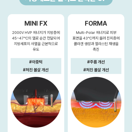
MINI FX
FORMA
2000V HVP 에너지가 지방층에
Multi-Polar 에너지로 피부
45~47℃의 열로 순간 전달되어
표면을 43℃까지 올려 진피층에
지방세포의 사멸을 근본적으로
콜라겐 생성과 엘라스틴 재생을
유도
촉진
#이중턱
#주름 개선
#처진 볼살 개선
#처진 볼살 개선