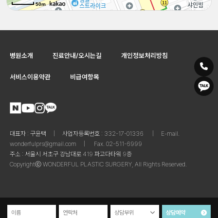
50m
50m
병원소개
진료안내/오시는길
개인정보처리방침
서비스이용약관
비급여항목
대표자 : 구윤택
|
사업자등록번호 : 332-17-‍01336
|
E-mail.
wonderfulprs@gmail.com
|
Fax. 02-‍511-6999
주소 : 서울시 서초구 강남대로 419 파고다타워 9층
Copyrightⓒ WONDERFUL PLASTIC SURGERY, All Rights Reserved.
이름
연락처
상담부위
상담예약