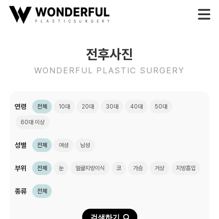
전후사진
WONDERFUL PLASTIC SURGERY
연령
전체
10대
20대
30대
40대
50대
60대 이상
성별
전체
여성
남성
부위
전체
눈
얼굴지방이식
코
가슴
거상
지방흡입
종류
전체
검색하기