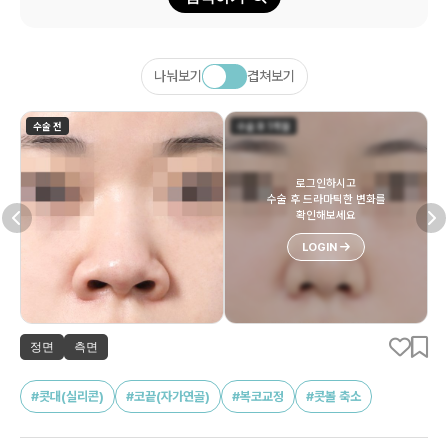
나눠보기
겹쳐보기
수술 전
수술 후 1개월
로그인하시고
수술 후 드라마틱한 변화를
확인해보세요
LOGIN
정면
측면
#콧대(실리콘)
#코끝(자가연골)
#복코교정
#콧볼 축소