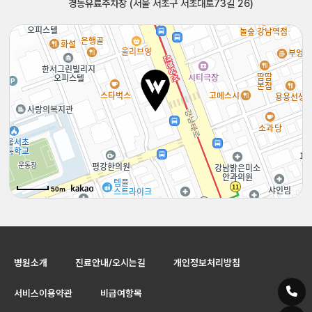
경동유료주차장 (서울 서초구 서초대로73길 26)
50m
50m
병원소개
진료안내/오시는길
개인정보처리방침
서비스이용약관
비급여항목