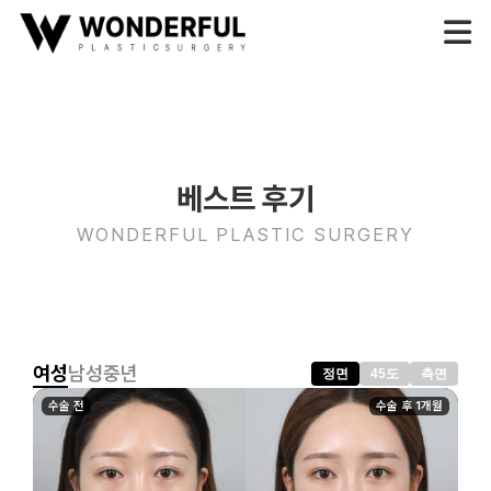
베스트 후기
WONDERFUL PLASTIC SURGERY
여성
남성
중년
정면
45도
측면
수술 전
수술 후 1개월