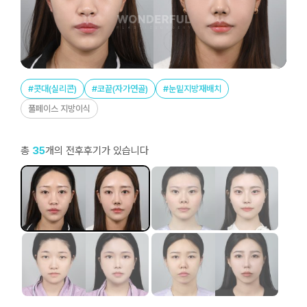
#콧대(실리콘)
#코끝(자가연골)
#눈밑지방재배치
풀페이스 지방이식
총
35
개의 전후후기가 있습니다