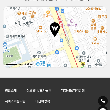
50m
50m
병원소개
진료안내/오시는길
개인정보처리방침
서비스이용약관
비급여항목