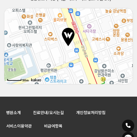
50m
50m
병원소개
진료안내/오시는길
개인정보처리방침
서비스이용약관
비급여항목