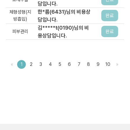
담입니다.
한*름(6431)님의 비용상
체형성형(지
완료
방흡입)
담입니다.
김*****t(0190)님의 비
피부관리
완료
용상담입니다.
«
1
2
3
4
5
6
7
8
9
10
»