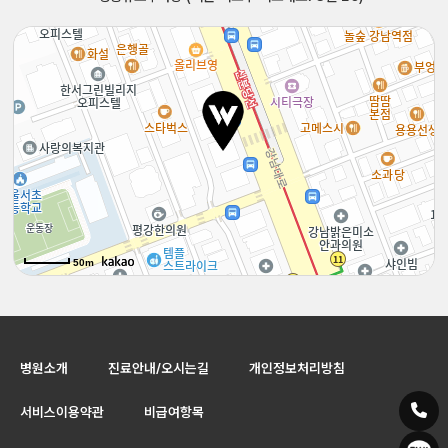
50m
50m
병원소개
진료안내/오시는길
개인정보처리방침
서비스이용약관
비급여항목