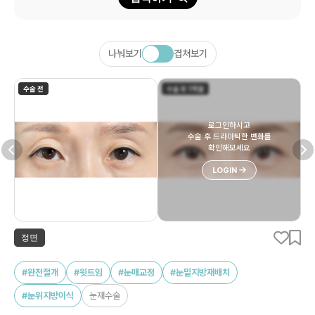
나눠보기
겹쳐보기
수술 전
수술 후 1개월
로그인하시고
수술 후 드라마틱한 변화를
확인해보세요
LOGIN
정면
#완전절개
#윗트임
#눈매교정
#눈밑지방재배치
#눈위지방이식
눈재수술