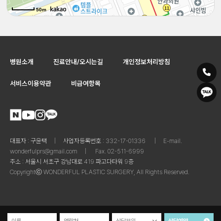
50m
50m
병원소개
진료안내/오시는길
개인정보처리방침
서비스이용약관
비급여항목
대표자 : 구윤택
|
사업자등록번호 : 332-17-‍01336
|
E-mail.
wonderfulprs@gmail.com
|
Fax. 02-‍511-6999
주소 : 서울시 서초구 강남대로 419 파고다타워 9층
Copyrightⓒ WONDERFUL PLASTIC SURGERY, All Rights Reserved.