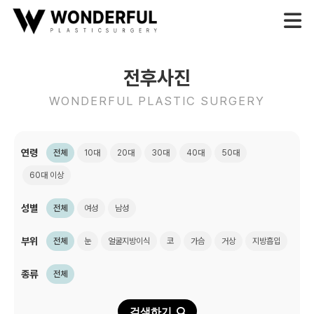
전후사진
WONDERFUL PLASTIC SURGERY
연령
전체
10대
20대
30대
40대
50대
60대 이상
성별
전체
여성
남성
부위
전체
눈
얼굴지방이식
코
가슴
거상
지방흡입
종류
전체
검색하기