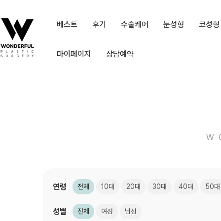
베스트
후기
수술케어
눈성형
코성형
마이페이지
상담예약
W
연령
전체
10대
20대
30대
40대
50대
성별
전체
여성
남성