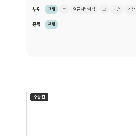
부위
전체
눈
얼굴지방이식
코
가슴
거상
종류
전체
수술 전