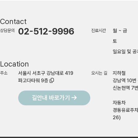
Contact
02-512-9996
상담문의
진료시간
월 ~ 금
토
일요일 및 공
Location
주소
서울시 서초구 강남대로 419
오시는 길
지하철
파고다타워 9층
강남역 10번 
신논현역 7번
길안내 바로가기
자동차
경동유료주차
26)