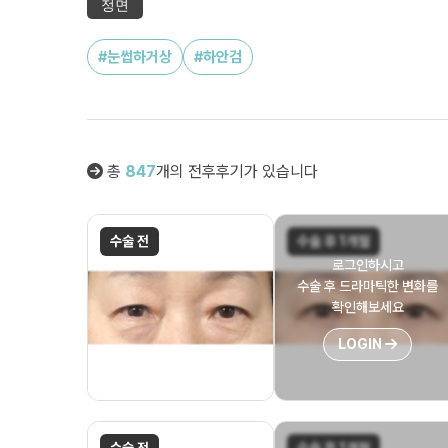
정면
#눈썹하거상
#하안검
총
847
개의 전후후기가 있습니다
수술 전
수술 후 1개월
로그인하시고
수술 후 드라마틱한 변화를
확인해보세요
LOGIN