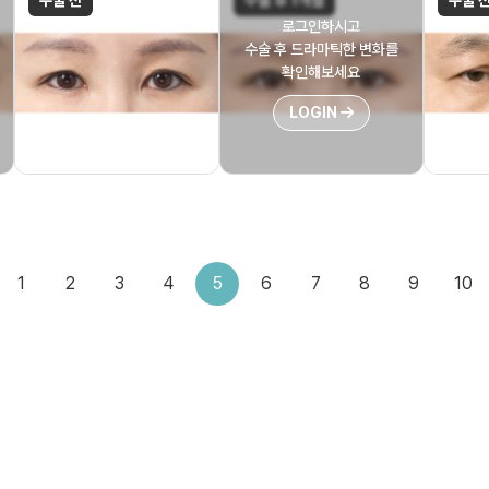
수술 전
수술 후 1개월
수술 
로그인하시고
수술 후 드라마틱한 변화를
확인해보세요
LOGIN
1
2
3
4
5
6
7
8
9
10