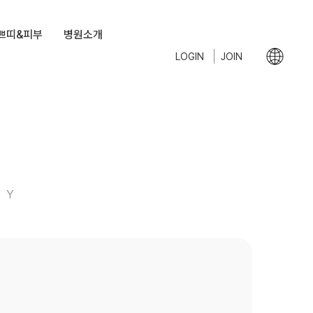
쁘띠&피부
병원소개
LOGIN
JOIN
RY