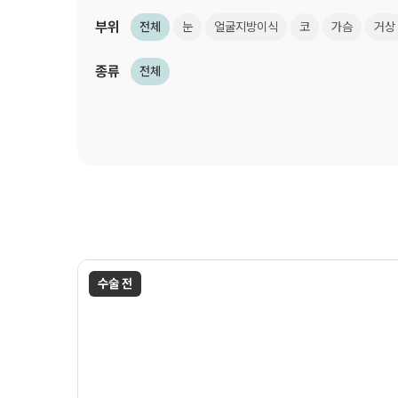
부위
전체
눈
얼굴지방이식
코
가슴
거상
종류
전체
수술 전