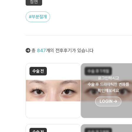
정면
#부분절개
총
847
개의 전후후기가 있습니다
수술 전
수술 후 1개월
로그인하시고
수술 후 드라마틱한 변화를
확인해보세요
LOGIN