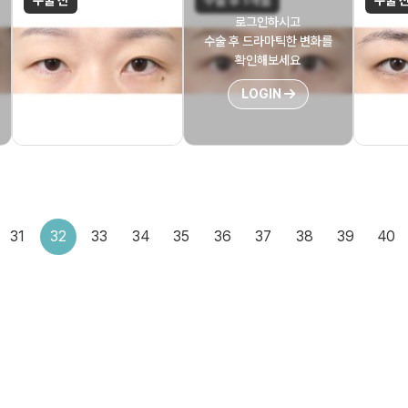
수술 전
수술 후 1개월
수술 
로그인하시고
수술 후 드라마틱한 변화를
확인해보세요
LOGIN
31
32
33
34
35
36
37
38
39
40