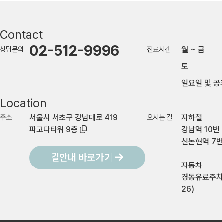
Contact
02-512-9996
상담문의
진료시간
월 ~ 금
토
일요일 및 공
Location
주소
서울시 서초구 강남대로 419
오시는 길
지하철
파고다타워 9층
강남역 10번 
신논현역 7번
길안내 바로가기
자동차
경동유료주차
26)