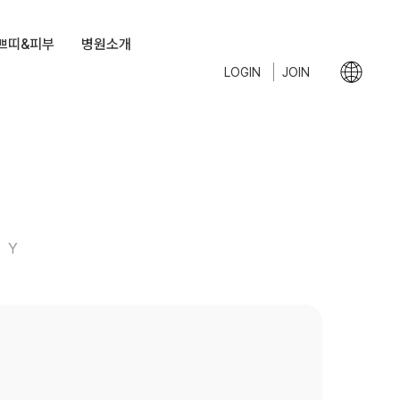
쁘띠&피부
병원소개
LOGIN
JOIN
RY