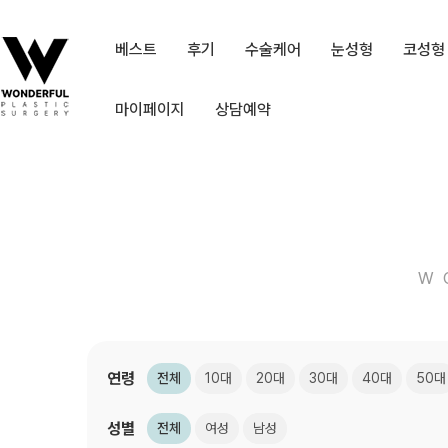
베스트
후기
수술케어
눈성형
코성형
마이페이지
상담예약
W
연령
전체
10대
20대
30대
40대
50대
성별
전체
여성
남성