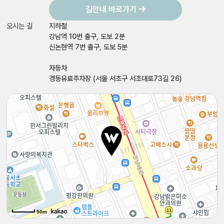
길안내 바로가기
오시는 길
지하철
강남역 10번 출구, 도보 2분
신논현역 7번 출구, 도보 5분
자동차
경동유료주차장 (서울 서초구 서초대로73길 26)
50m
50m